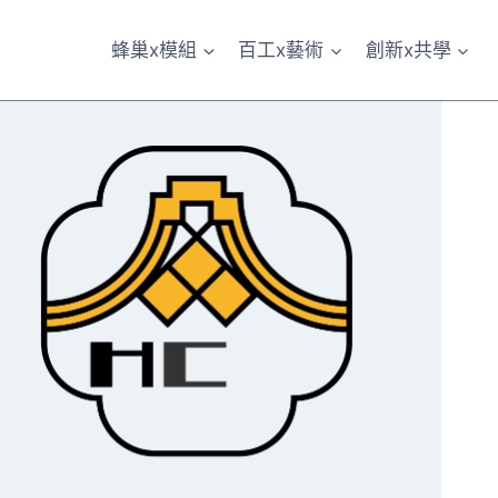
蜂巢x模組
百工x藝術
創新x共學